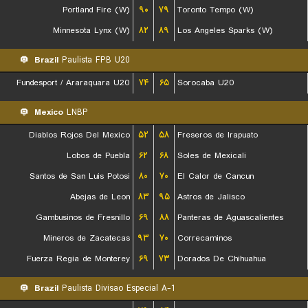
Portland Fire (W)
۹۰
۷۹
Toronto Tempo (W)
Minnesota Lynx (W)
۸۲
۸۹
Los Angeles Sparks (W)
Brazil
Paulista FPB U20
Fundesport / Araraquara U20
۷۴
۶۵
Sorocaba U20
Mexico
LNBP
Diablos Rojos Del Mexico
۵۲
۵۸
Freseros de Irapuato
Lobos de Puebla
۶۲
۶۸
Soles de Mexicali
Santos de San Luis Potosi
۸۰
۷۰
El Calor de Cancun
Abejas de Leon
۸۳
۹۵
Astros de Jalisco
Gambusinos de Fresnillo
۶۹
۸۸
Panteras de Aguascalientes
Mineros de Zacatecas
۹۳
۷۰
Correcaminos
Fuerza Regia de Monterey
۶۹
۷۳
Dorados De Chihuahua
Brazil
Paulista Divisao Especial A-1