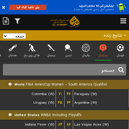
اپلیکیشن آس 90 مختص اندروید
برای دانلود کلیک کنید
(دسترسی آسان و بدون فیلترشکن به سایت)
نتایج زنده
فوتبال
بسکتبال
والیبال
تنیس
بیسبال
هاکی روی یخ
هندبال
ف
World
FIBA AmeriCup Women - South America Qualifier
Colombia (W)
۷۱
۴۶
Paraguay (W)
Uruguay (W)
۴۵
۶۴
Argentina (W)
United States
WNBA Including Playoffs
Indiana Fever (W)
۸۴
۸۶
Las Vegas Aces (W)