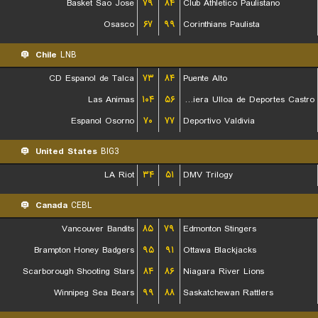
Basket Sao Jose
۷۹
۸۴
Club Athletico Paulistano
Osasco
۶۷
۹۹
Corinthians Paulista
Chile
LNB
CD Espanol de Talca
۷۳
۸۴
Puente Alto
Las Animas
۱۰۴
۵۶
Naviera Ulloa de Deportes Castro
Espanol Osorno
۷۰
۷۷
Deportivo Valdivia
United States
BIG3
LA Riot
۳۴
۵۱
DMV Trilogy
Canada
CEBL
Vancouver Bandits
۸۵
۷۹
Edmonton Stingers
Brampton Honey Badgers
۹۵
۹۱
Ottawa Blackjacks
Scarborough Shooting Stars
۸۴
۸۶
Niagara River Lions
Winnipeg Sea Bears
۹۹
۸۸
Saskatchewan Rattlers