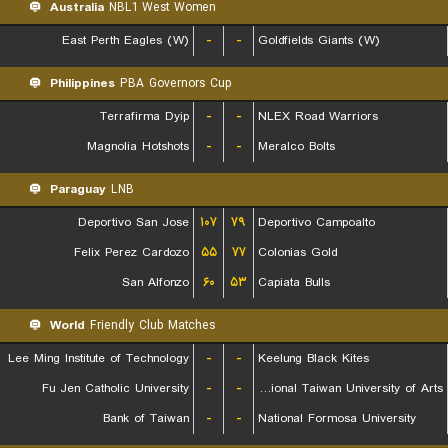
Australia
NBL1 West Women
East Perth Eagles (W)
-
-
Goldfields Giants (W)
Philippines
PBA Governors Cup
Terrafirma Dyip
-
-
NLEX Road Warriors
Magnolia Hotshots
-
-
Meralco Bolts
Paraguay
LNB
Deportivo San Jose
۱۰۷
۷۹
Deportivo Campoalto
Felix Perez Cardozo
۵۵
۷۷
Colonias Gold
San Alfonzo
۶۰
۵۳
Capiata Bulls
World
Friendly Club Matches
Lee Ming Institute of Technology
-
-
Keelung Black Kites
Fu Jen Catholic University
-
-
National Taiwan University of Arts
Bank of Taiwan
-
-
National Formosa University